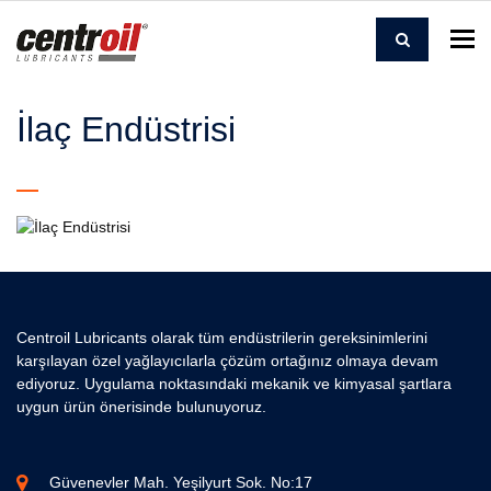
To
İlaç Endüstrisi
Centroil Lubricants olarak tüm endüstrilerin gereksinimlerini
karşılayan özel yağlayıcılarla çözüm ortağınız olmaya devam
ediyoruz. Uygulama noktasındaki mekanik ve kimyasal şartlara
uygun ürün önerisinde bulunuyoruz.
Güvenevler Mah. Yeşilyurt Sok. No:17