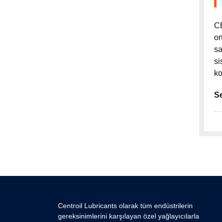
CE
or
sa
si
ko
Se
Centroil Lubricants olarak tüm endüstrilerin
gereksinimlerini karşılayan özel yağlayıcılarla