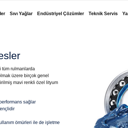
ler
Sıvı Yağlar
Endüstriyel Çözümler
Teknik Servis
Ya
esler
irli tüm rulmanlarda
olmak üzere birçok genel
rilmiş mavi renkli özel lityum
i performans sağlar
nçlidir
lanım ömürleri ile de işletme