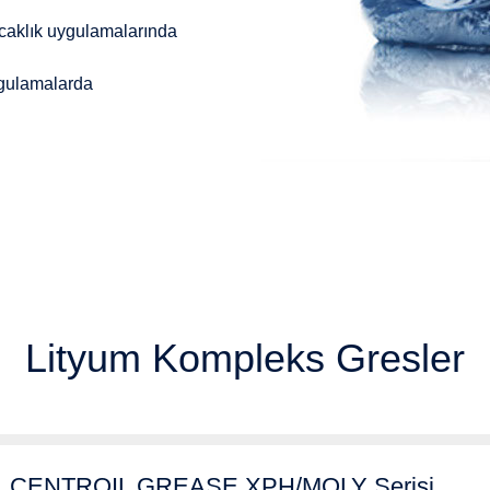
sıcaklık uygulamalarında
ygulamalarda
Lityum Kompleks Gresler
CENTROIL GREASE XPH/MOLY Serisi